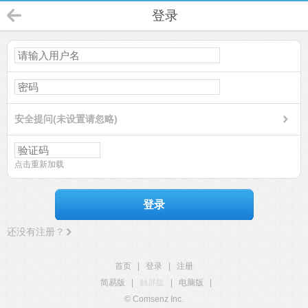
登录
安全提问(未设置请忽略)
点击重新加载
登录
还没有注册？
首页
|
登录
|
注册
简易版
|
触屏版
|
电脑版
|
© Comsenz Inc.