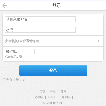
登录
安全提问(未设置请忽略)
点击重新加载
登录
还没有注册？
首页
|
登录
|
注册
简易版
|
触屏版
|
电脑版
|
© Comsenz Inc.