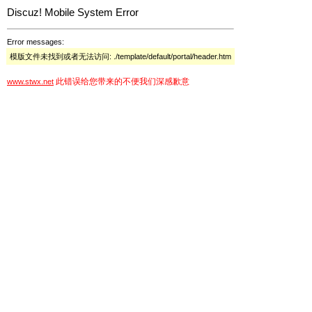
Discuz! Mobile System Error
Error messages:
模版文件未找到或者无法访问: ./template/default/portal/header.htm
此错误给您带来的不便我们深感歉意
www.stwx.net