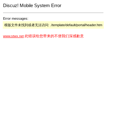
Discuz! Mobile System Error
Error messages:
模版文件未找到或者无法访问: ./template/default/portal/header.htm
此错误给您带来的不便我们深感歉意
www.stwx.net