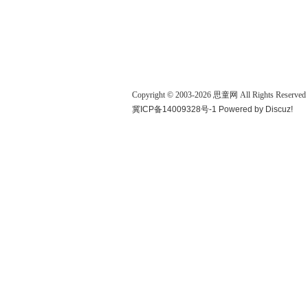
Copyright © 2003-
2026
思童网
All Rights Reserved
冀ICP备14009328号-1
Powered by
Discuz!