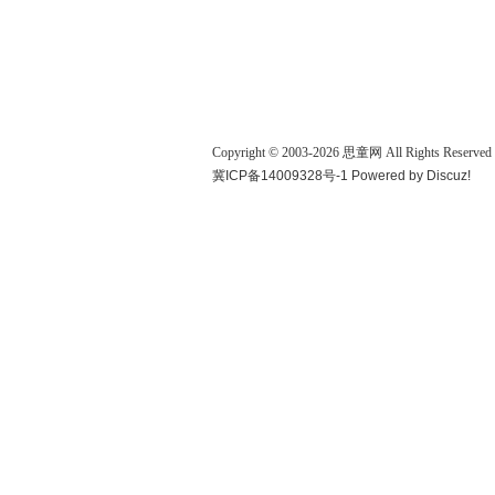
Copyright © 2003-
2026
思童网
All Rights Reserved
冀ICP备14009328号-1
Powered by
Discuz!