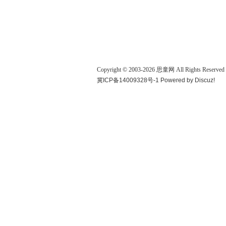
Copyright © 2003-
2026
思童网
All Rights Reserved
冀ICP备14009328号-1
Powered by
Discuz!