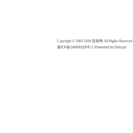
Copyright © 2003-
2026
思童网
All Rights Reserved
冀ICP备14009328号-1
Powered by
Discuz!