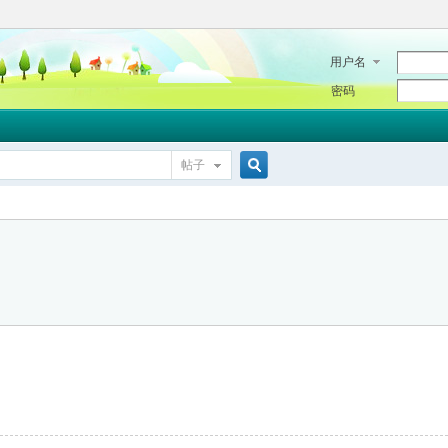
用户名
密码
帖子
搜
索