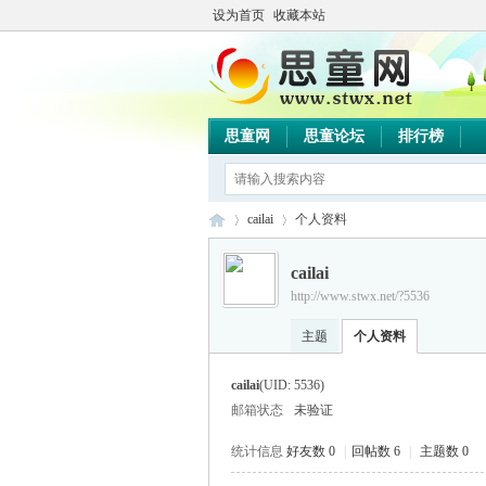
设为首页
收藏本站
思童网
思童论坛
排行榜
cailai
个人资料
cailai
http://www.stwx.net/?5536
思
›
›
主题
个人资料
cailai
(UID: 5536)
邮箱状态
未验证
统计信息
好友数 0
|
回帖数 6
|
主题数 0