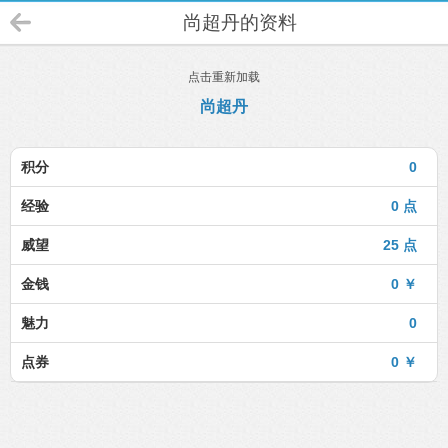
尚超丹的资料
点击重新加载
尚超丹
积分
0
经验
0 点
威望
25 点
金钱
0 ￥
魅力
0
点券
0 ￥