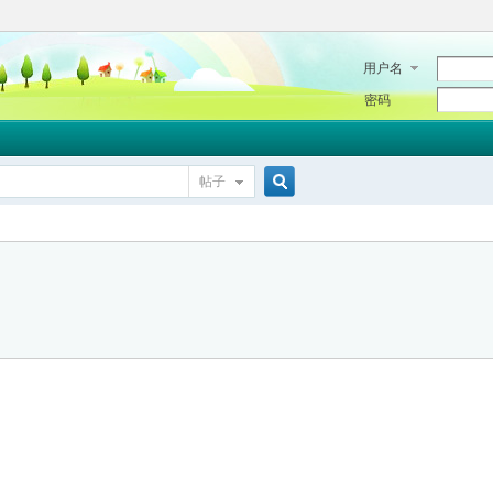
用户名
密码
帖子
搜
索