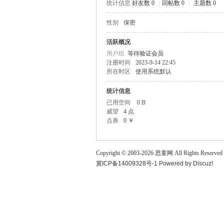
统计信息
好友数 0
|
回帖数 0
|
主题数 0
童
性别
保密
活跃概况
用户组
等待验证会员
注册时间
2023-9-14 22:45
所在时区
使用系统默认
统计信息
已用空间
0 B
威望
4 点
论
点券
0 ￥
Copyright © 2003-
2026
思童网
All Rights Reserved
冀ICP备14009328号-1
Powered by
Discuz!
坛