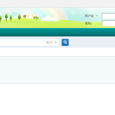
用户名
密码
帖子
搜
索