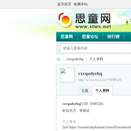
设为首页
收藏本站
思童网
思童论坛
排行榜
cxvqodyrhq
个人资料
cxvqodyrhq
http://www.stwx.net/?5698520
思
›
›
主题
个人资料
cxvqodyrhq
(UID: 5698520)
邮箱状态
未验证
个人签名
[url=https://ivermectinpharmacy.best/#]stromectol