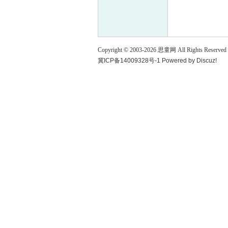
童
Copyright © 2003-
2026
思童网
All Rights Reserved
冀ICP备14009328号-1
Powered by
Discuz!
论
坛