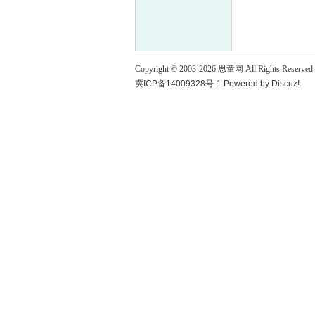
童
Copyright © 2003-
2026
思童网
All Rights Reserved
冀ICP备14009328号-1
Powered by
Discuz!
论
坛