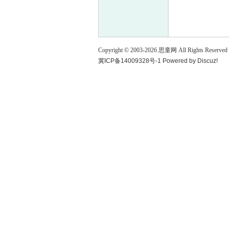
童
Copyright © 2003-
2026
思童网
All Rights Reserved
冀ICP备14009328号-1
Powered by
Discuz!
论
坛