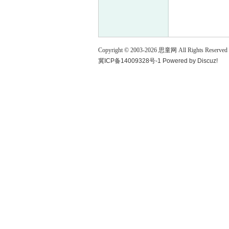
童
Copyright © 2003-
2026
思童网
All Rights Reserved
冀ICP备14009328号-1
Powered by
Discuz!
论
坛