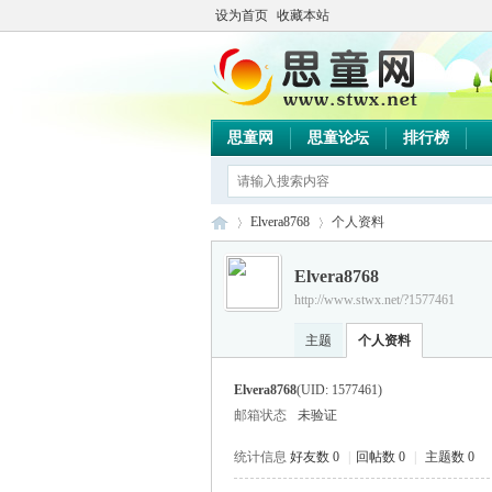
设为首页
收藏本站
思童网
思童论坛
排行榜
Elvera8768
个人资料
Elvera8768
http://www.stwx.net/?1577461
思
›
›
主题
个人资料
Elvera8768
(UID: 1577461)
邮箱状态
未验证
统计信息
好友数 0
|
回帖数 0
|
主题数 0