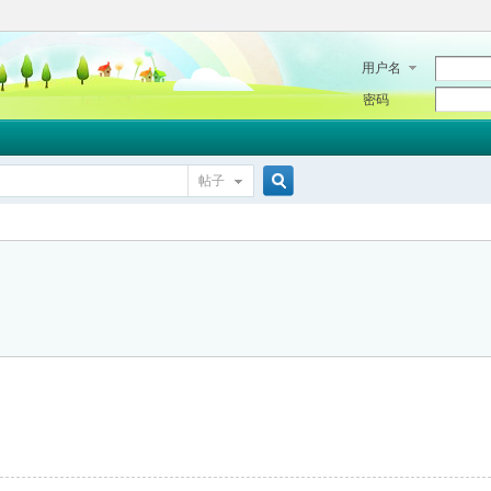
用户名
密码
帖子
搜
索