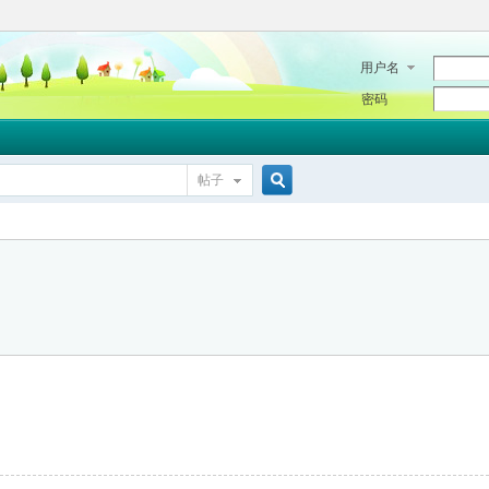
用户名
密码
帖子
搜
索