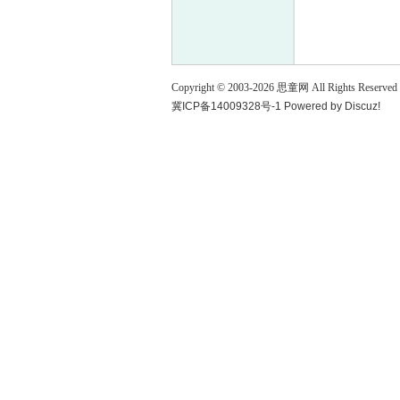
童
Copyright © 2003-
2026
思童网
All Rights Reserved
冀ICP备14009328号-1
Powered by
Discuz!
论
坛