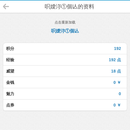
呮嬡沵①個亾的资料
点击重新加载
呮嬡沵①個亾
积分
192
经验
192 点
威望
18 点
金钱
0 ￥
魅力
0
点券
0 ￥