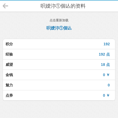
呮嬡沵①個亾的资料
点击重新加载
呮嬡沵①個亾
积分
192
经验
192 点
威望
18 点
金钱
0 ￥
魅力
0
点券
0 ￥