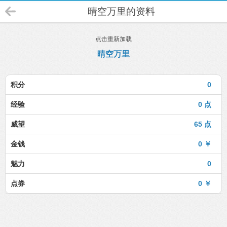
晴空万里的资料
点击重新加载
晴空万里
积分
0
经验
0 点
威望
65 点
金钱
0 ￥
魅力
0
点券
0 ￥