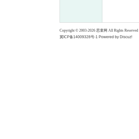
童
Copyright © 2003-
2026
思童网
All Rights Reserved
冀ICP备14009328号-1
Powered by
Discuz!
论
坛