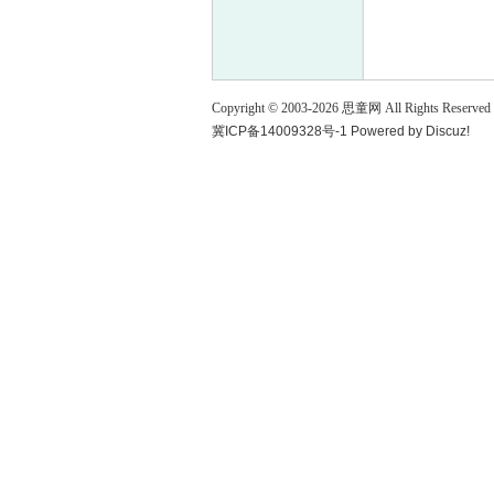
童
Copyright © 2003-
2026
思童网
All Rights Reserved
冀ICP备14009328号-1
Powered by
Discuz!
论
坛