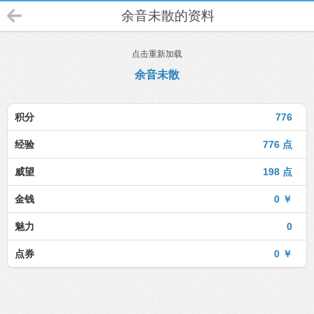
余音未散的资料
点击重新加载
余音未散
积分
776
经验
776 点
威望
198 点
金钱
0 ￥
魅力
0
点券
0 ￥