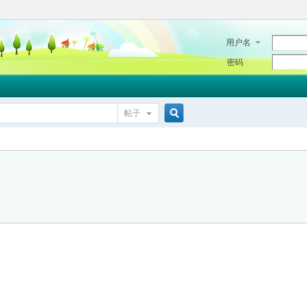
用户名
密码
帖子
搜
索