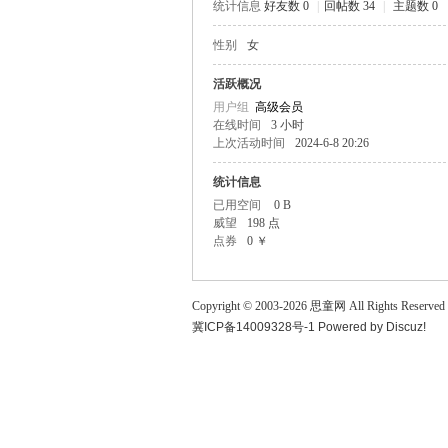
统计信息
好友数 0
|
回帖数 34
|
主题数 0
童
性别
女
活跃概况
用户组
高级会员
在线时间
3 小时
上次活动时间
2024-6-8 20:26
统计信息
已用空间
0 B
威望
198 点
论
点券
0 ￥
Copyright © 2003-
2026
思童网
All Rights Reserved
冀ICP备14009328号-1
Powered by
Discuz!
坛