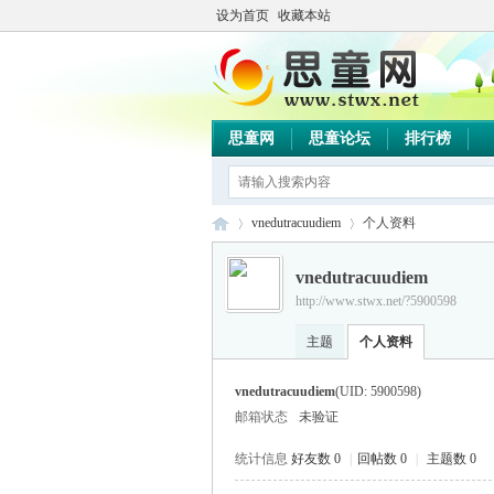
设为首页
收藏本站
思童网
思童论坛
排行榜
vnedutracuudiem
个人资料
vnedutracuudiem
http://www.stwx.net/?5900598
思
›
›
主题
个人资料
vnedutracuudiem
(UID: 5900598)
邮箱状态
未验证
统计信息
好友数 0
|
回帖数 0
|
主题数 0