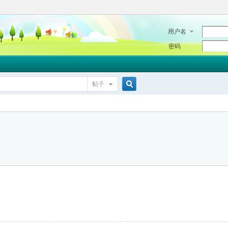
用户名
密码
帖子
搜
索