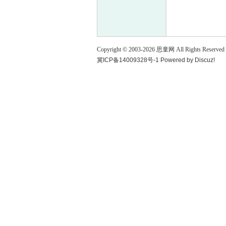
童
Copyright © 2003-
2026
思童网
All Rights Reserved
冀ICP备14009328号-1
Powered by
Discuz!
论
坛