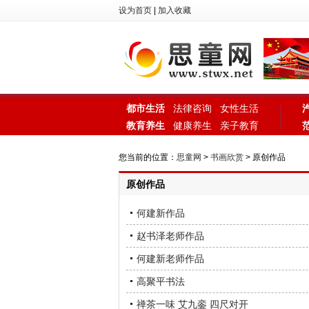
设为首页
|
加入收藏
都市生活
法律咨询
女性生活
教育养生
健康养生
亲子教育
您当前的位置：
思童网
>
书画欣赏
> 原创作品
原创作品
何建新作品
赵书泽老师作品
何建新老师作品
高聚平书法
禅茶一味 艾九銮 四尺对开