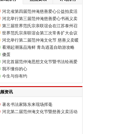
河北省第四届范仲淹慈善爱心公益拍卖活
河北举行第三届范仲淹慈善爱心书画义卖
动
第三届世界范氏宗亲联谊会在江苏泰州召
活动
世界范氏宗亲联谊会第三次常务扩大会议
开（海外人士抵达泰州）
河北举行第二届范仲淹文化节 慈善义卖暖
日前在河南省濮阳市范县胜利召开
看潮起潮落品海鲜 青岛逍遥自助游攻略
寒门
傻蛋
河北首届范仲淹思想文化节暨书法绘画爱
我不懂你的心
心义卖活动在石家庄举行
今生与你有约
视频资讯
著名书法家陈东来现场挥毫
河北第二届范仲淹文化节暨慈善义卖活动