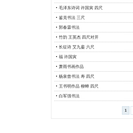
毛泽东诗词 许国寅 四尺
鉴克书法 三尺
郭春霖书法
竹韵 王英杰 四尺对开
长征诗 艾九銮 六尺
福 许国寅
萧雨书画作品
杨泉曾书法 寿 四尺
王书明作品 柳蝉 四尺
白军强书法
1