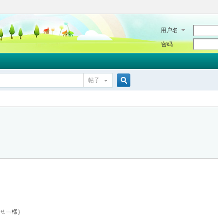
用户名
密码
帖子
搜
索
｛亽ㄝ﹁樣｝