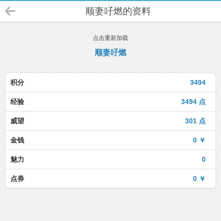
顺妻吇燃的资料
点击重新加载
顺妻吇燃
积分
3494
经验
3494 点
威望
301 点
金钱
0 ￥
魅力
0
点券
0 ￥