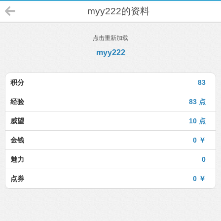
myy222的资料
点击重新加载
myy222
积分
83
经验
83 点
威望
10 点
金钱
0 ￥
魅力
0
点券
0 ￥