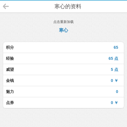
寒心的资料
点击重新加载
寒心
积分
65
经验
65 点
威望
5 点
金钱
0 ￥
魅力
0
点券
0 ￥