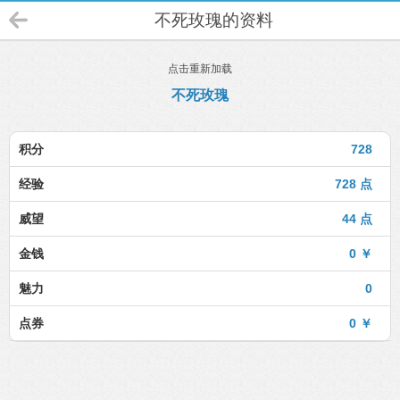
不死玫瑰的资料
点击重新加载
不死玫瑰
积分
728
经验
728 点
威望
44 点
金钱
0 ￥
魅力
0
点券
0 ￥