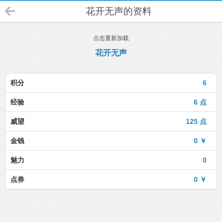
花开无声的资料
点击重新加载
花开无声
积分
6
经验
6 点
威望
125 点
金钱
0 ￥
魅力
0
点券
0 ￥