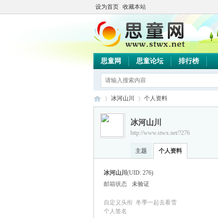
设为首页
收藏本站
思童网
思童论坛
排行榜
冰河山川
个人资料
冰河山川
http://www.stwx.net/?276
思
›
›
主题
个人资料
冰河山川
(UID: 276)
邮箱状态
未验证
自定义头衔
冬季一起去看雪
个人签名