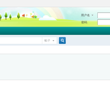
用户名
密码
帖子
搜
索