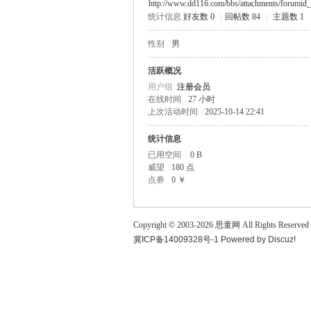
http://www.dd116.com/bbs/attachments/forumid_
统计信息
好友数 0
|
回帖数 84
|
主题数 1
童
性别
男
活跃概况
用户组
注册会员
在线时间
27 小时
上次活动时间
2025-10-14 22:41
统计信息
已用空间
0 B
论
威望
180 点
点券
0 ￥
Copyright © 2003-
2026
思童网
All Rights Reserved
冀ICP备14009328号-1
Powered by
Discuz!
坛