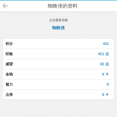
蜘蛛侠的资料
点击重新加载
蜘蛛侠
积分
411
经验
411 点
威望
32 点
金钱
0 ￥
魅力
0
点券
0 ￥