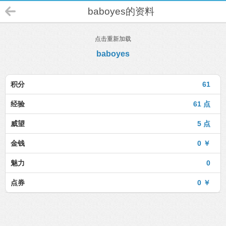
baboyes的资料
点击重新加载
baboyes
积分
61
经验
61 点
威望
5 点
金钱
0 ￥
魅力
0
点券
0 ￥