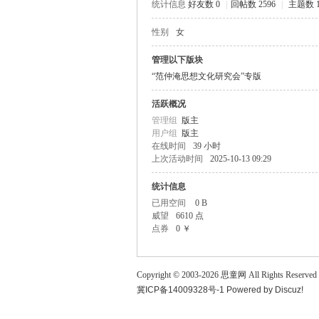
统计信息
好友数 0
|
回帖数 2596
|
主题数 1
童
性别
女
管理以下版块
“范仲淹思想文化研究会”专版
活跃概况
管理组
版主
用户组
版主
在线时间
39 小时
上次活动时间
2025-10-13 09:29
论
统计信息
已用空间
0 B
威望
6610 点
点券
0 ￥
Copyright © 2003-
2026
思童网
All Rights Reserved
冀ICP备14009328号-1
Powered by
Discuz!
坛