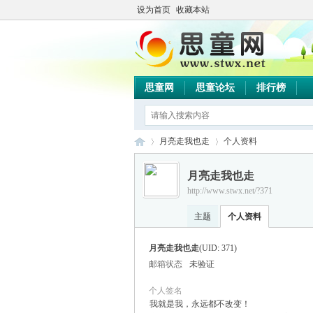
设为首页
收藏本站
思童网
思童论坛
排行榜
月亮走我也走
个人资料
月亮走我也走
http://www.stwx.net/?371
思
›
›
主题
个人资料
月亮走我也走
(UID: 371)
邮箱状态
未验证
个人签名
我就是我，永远都不改变！