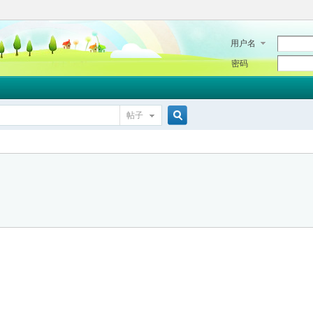
用户名
密码
帖子
搜
索