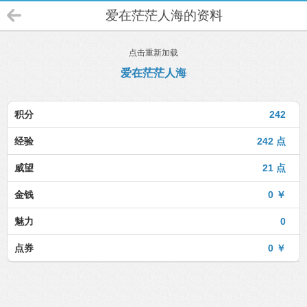
爱在茫茫人海的资料
点击重新加载
爱在茫茫人海
积分
242
经验
242 点
威望
21 点
金钱
0 ￥
魅力
0
点券
0 ￥