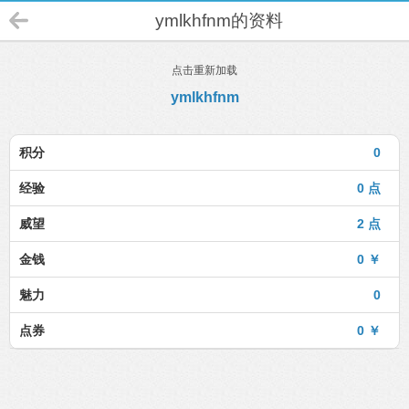
ymlkhfnm的资料
点击重新加载
ymlkhfnm
积分
0
经验
0 点
威望
2 点
金钱
0 ￥
魅力
0
点券
0 ￥