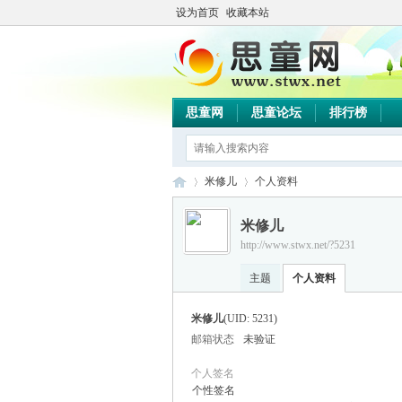
设为首页
收藏本站
思童网
思童论坛
排行榜
米修儿
个人资料
米修儿
http://www.stwx.net/?5231
思
›
›
主题
个人资料
米修儿
(UID: 5231)
邮箱状态
未验证
个人签名
个性签名