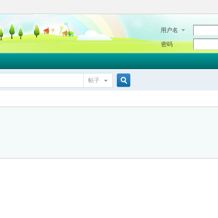
用户名
密码
帖子
搜
索