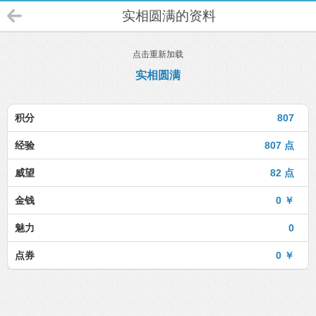
实相圆满的资料
点击重新加载
实相圆满
积分
807
经验
807 点
威望
82 点
金钱
0 ￥
魅力
0
点券
0 ￥