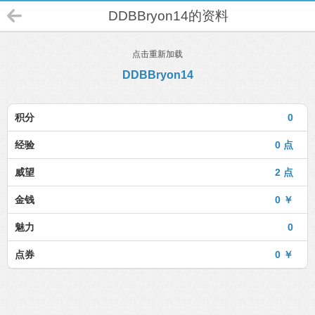
DDBBryon14的资料
点击重新加载
DDBBryon14
积分
0
经验
0 点
威望
2 点
金钱
0 ￥
魅力
0
点券
0 ￥