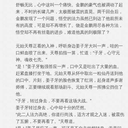
舒畅无比，心中这叫一个痛快。金鹏的豪气也被调动了起
来，不时的长啸几声，太极图被震的直晃。两千回合后，
金鹏发现了一个问题，悟空的法力虽然已到达了他前所未
有的高度，可是却不再增长了。饶是金鹏用尽各种方法，
悟空却不再有丝毫的进步，难道他真的到极限了？
元始天尊正看的入神，呼听身边姜子牙大叫一声，哇的一
口鲜血喷了出来。天尊掐指一算，忙道：“子牙，心守元
神。魂收七壳。”
“是！”姜子牙勉强答应一声，口中又是吐出了大量的血。
赶紧盘膝打坐于地。元始天尊从怀中取出一粒仙丹送到他
的口中。片刻，姜子牙的脸色恢复了红润，起身道声多谢
师傅，正要继续观看那场剧斗。元始天尊一挥拂尘挡住了
他。
“子牙，转过身去，不要再看这场大战。”
姜子牙转过身去，心中却十分的茫然。
“此二人法力高绝，你道行尚浅，适方才观之入迷，被震伤
了五腑，不要再看了。”天尊道。