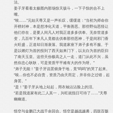
法。
姜子牙看着太极图内那场惊天骇斗，一下子惊的合不上
嘴。
“唉……”元始天尊又是一声长叹，缓缓道：“当初为师命你
开榜封神，本是想净化天道，平衡善恶。那些野仙恶怪让
他们存在，是要人间凡人对我正道多多供奉。无奈世道多
变，几百年下来凡人竟都去供奉那些恶神，于是间邪门香
火旺盛，正道却日渐衰落。我道家座下弟子多有不服。于
是以燃灯为首的投到了西天如来门下，以太白为首的臣归
了南天玉皇。这些天份极高之人一走，道门从此不兴，虽
然你忠心耿耿，可是资质平平难有大的作为呀。”
“弟子无能！”姜子牙说罢俯身于地，竟“呜呜”的哭了起来。
“唉…你也不必自责，资质乃由天而定，并非你之过错，起
身罢。”
“是！”姜子牙从地上站起，用衣袖沾沾脸上的泪。
“若是我道家有此二人其一，兴旺就指日可待了……”天尊
幽幽道。
悟空与金鹏已大战千余回合。悟空是越战越勇，四肢百骸