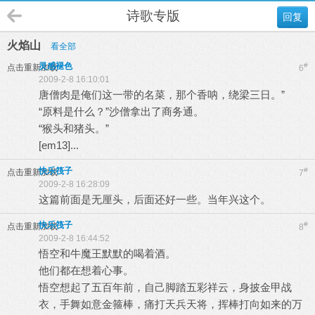
诗歌专版
回复
火焰山
看全部
灵感褪色
#
点击重新加载
6
2009-2-8 16:10:01
唐僧肉是俺们这一带的名菜，那个香呐，绕梁三日。”
“原料是什么？”沙僧拿出了商务通。
“猴头和猪头。”
[em13]...
快乐筏子
#
点击重新加载
7
2009-2-8 16:28:09
这篇前面是无厘头，后面还好一些。当年兴这个。
快乐筏子
#
点击重新加载
8
2009-2-8 16:44:52
悟空和牛魔王默默的喝着酒。
他们都在想着心事。
悟空想起了五百年前，自己脚踏五彩祥云，身披金甲战
衣，手舞如意金箍棒，痛打天兵天将，挥棒打向如来的万