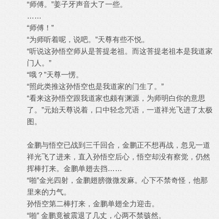
“师傅。”姜子牙声音大了一些。
……
“师傅！”
“为师听着呢，说吧。”天尊有些不悦。
“听说这孙悟空师从是菩提老祖。而这菩提老祖本是我道家
门人。”
“哦？”天尊一愣。
“照此类推这孙悟空也是我道家的门生了。”
“看来这孙悟空跟我道家也颇有渊源，为师明白你的意思
了。”元始天尊说着，口中轻念咒语，一道祥光飞进了太极
图。
金鹏与悟空已战到三千回合，金鹏正不想再战，忽见一道
祥光飞了进来，直入孙悟空后心，悟空却没有察觉，仍然
挥棒打来。金鹏单翅去挡……
“啪”金光四射，金鹏翅膀微微发麻。心下不禁奇怪，他那
里来的力气。
孙悟空第二棒打来，金鹏单翅全力迎击。
“啪” 金鹏竟被震退了几丈，心两不禁骇然。