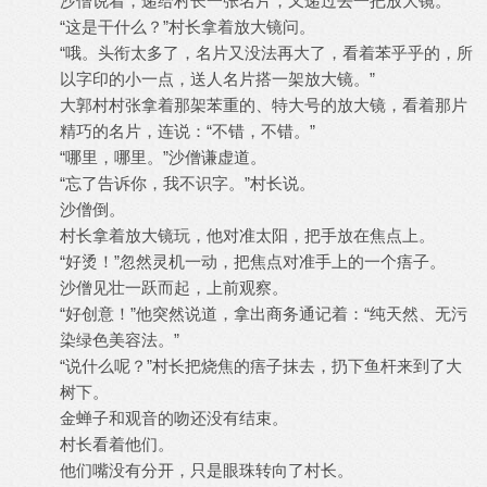
沙僧说着，递给村长一张名片，又递过去一把放大镜。
“这是干什么？”村长拿着放大镜问。
“哦。头衔太多了，名片又没法再大了，看着苯乎乎的，所
以字印的小一点，送人名片搭一架放大镜。”
大郭村村张拿着那架苯重的、特大号的放大镜，看着那片
精巧的名片，连说：“不错，不错。”
“哪里，哪里。”沙僧谦虚道。
“忘了告诉你，我不识字。”村长说。
沙僧倒。
村长拿着放大镜玩，他对准太阳，把手放在焦点上。
“好烫！”忽然灵机一动，把焦点对准手上的一个痦子。
沙僧见壮一跃而起，上前观察。
“好创意！”他突然说道，拿出商务通记着：“纯天然、无污
染绿色美容法。”
“说什么呢？”村长把烧焦的痦子抹去，扔下鱼杆来到了大
树下。
金蝉子和观音的吻还没有结束。
村长看着他们。
他们嘴没有分开，只是眼珠转向了村长。