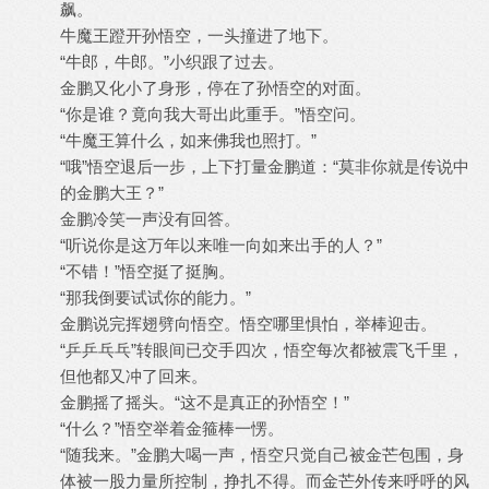
飙。
牛魔王蹬开孙悟空，一头撞进了地下。
“牛郎，牛郎。”小织跟了过去。
金鹏又化小了身形，停在了孙悟空的对面。
“你是谁？竟向我大哥出此重手。”悟空问。
“牛魔王算什么，如来佛我也照打。”
“哦”悟空退后一步，上下打量金鹏道：“莫非你就是传说中
的金鹏大王？”
金鹏冷笑一声没有回答。
“听说你是这万年以来唯一向如来出手的人？”
“不错！”悟空挺了挺胸。
“那我倒要试试你的能力。”
金鹏说完挥翅劈向悟空。悟空哪里惧怕，举棒迎击。
“乒乒乓乓”转眼间已交手四次，悟空每次都被震飞千里，
但他都又冲了回来。
金鹏摇了摇头。“这不是真正的孙悟空！”
“什么？”悟空举着金箍棒一愣。
“随我来。”金鹏大喝一声，悟空只觉自己被金芒包围，身
体被一股力量所控制，挣扎不得。而金芒外传来呼呼的风