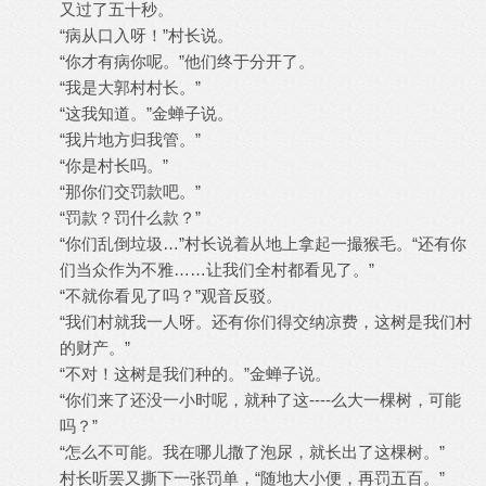
又过了五十秒。
“病从口入呀！”村长说。
“你才有病你呢。”他们终于分开了。
“我是大郭村村长。”
“这我知道。”金蝉子说。
“我片地方归我管。”
“你是村长吗。”
“那你们交罚款吧。”
“罚款？罚什么款？”
“你们乱倒垃圾…”村长说着从地上拿起一撮猴毛。“还有你
们当众作为不雅……让我们全村都看见了。”
“不就你看见了吗？”观音反驳。
“我们村就我一人呀。还有你们得交纳凉费，这树是我们村
的财产。”
“不对！这树是我们种的。”金蝉子说。
“你们来了还没一小时呢，就种了这----么大一棵树，可能
吗？”
“怎么不可能。我在哪儿撒了泡尿，就长出了这棵树。”
村长听罢又撕下一张罚单，“随地大小便，再罚五百。”