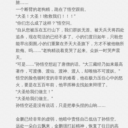
脓……
一个断臂的老狗精，跪在了悟空跟前。
“大圣！大圣！!救救我们！！！”
“你们怎么成了这样？”悟空问。
“自从您被压在五行山下，我们群妖无首。被天兵天将四处
追杀，现在苟活的已经不多了。小的们度日如年，只盼您
能早出囹圄,小的们重聚在齐天大圣旗下，方才不被他物所
欺侮。呜……”老狗精说着竟哭了起来。众妖一时哭声震
天。
“可是……”孙悟空想起了唐僧的话。“大三藏经乃如来最高
著作，可渡佛、渡仙、渡神、渡人，却唯独不可渡妖。”
悟空的脸色顿时变的非常的难看，他在极力压住心中的怒
火，要是在五百年前，他早挥棒去找如来辩理了。
“大圣给我们做主！”
“大圣给我们做主。”
孙悟空还是没有说话，只是把拳头捏的山响……
金鹏已经非常的虚弱，他暗中责怪自己低估了孙悟空。
远处一朵白云飘来，金鹏强打起精神，恢复了往日的高