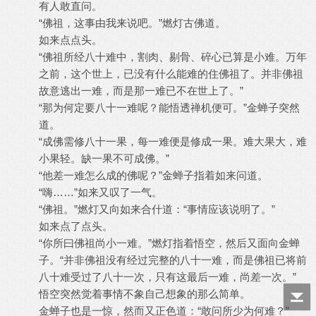
有人敢直问。
“佛祖，这事由我来说吧。”燃灯古佛道。
如来点点头。
“佛祖所经八十难中，割肉、剔骨、碎心已算是小难。万年
之前，这个世上，已没有什么能难的住佛祖了。并非佛祖
故意逃出一难，而是那一难已不在世上了。”
“那为何定要八十一难呢？能悟透禅机便可。”金蝉子突然
道。
“成佛需修八十一果，每一难便是修成一果。难大果大，难
小果轻。缺一果不可成佛。”
“他差一难怎么成的佛呢？”金蝉子指着如来问道。
“嗨……”如来又叹了一气。
“佛祖。”燃灯又向如来合什道：“事情应该说明了。”
如来点了点头。
“你所曰佛祖尚小一难。”燃灯指着悟空，然后又面向金蝉
子。“并非佛祖没有经过完整的八十一难，而是佛祖已将前
八十难受过了八十一次，只有这最后一难，尚差一次。”
悟空突然觉着事情不象自己想象的那么简单。
金蝉子也是一惊，然而又正色道：“敢问所少为何难？”