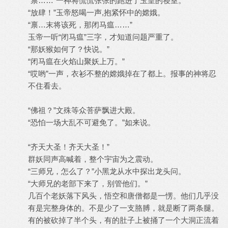
“禀……”一神将慌慌张张的跑进了玉皇的寝室。
“放肆！”玉帝怒喝一声,抱紧怀中的嫦娥。
“禀…末将该死，那闭马瘟……”
玉帝一听“闭马瘟”三字，才知道问题严重了。
“那妖猴如何了？快说。”
“闭马瘟在火焰山聚妖上万。”
“哎哟”一声，衣衫不整的嫦娥掉在了都上。报事的神将忍
不住看去。
“佛祖？”文殊等众菩萨飘进大殿。
“恐怕一场大乱不可避免了。”如来说。
“齐天大圣！齐天大圣！”
群妖同声高喊着，整个宇宙为之震动。
“三师兄，怎么了？”小黑龙从水中探出龙头问。
“大师兄的老部下来了，别管他们。”
几百个老妖落下风头，悟空和唐僧都是一愣。他们几乎没
有是完整身体的。不是少了一支胳膊，就是断了两条腿。
有的被砍掉了半个头，有的肚子上被捅了一个大洞正流着