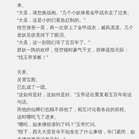
来。
“大圣，请您换战袍。”几个小妖捧着金甲战衣走了过来。
“大圣，这是小的们紧急赶制的。”
悟空身形一晃，再一次穿上了金甲战衣，威风凛凛。几个
老妖见状竟掉下了眼泪。
“大圣，这一刻我们等了五百年了。”
群妖一阵的欢呼，悟空顿时豪气千丈，挥棒遥指天际：
“找玉帝算帐！”
天界。
灵霄宝殿。
已乱成了一团。
“这如何是好，这如何是好。”玉帝还在重复着五百年前这
句话。
而他的仙卿们也顾不得他了，相互讨论着各自的前程。
这时哪吒飞了进来。
“哪吒，如来佛祖请到了吗？”玉帝忙问。
“陛下，西天大雷音寺不知发生了什么事情，寺门紧闭，如