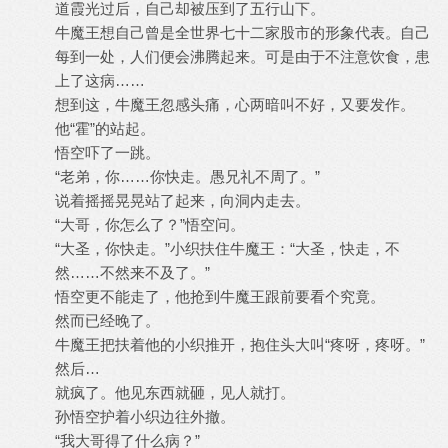
道霞光过后，自己却被压到了五行山下。
牛魔王想自己曾是全世界七十二家股市的形象代表。自己
每到一处，人们便会沸腾起来。可是由于不注意饮食，患
上了这病……
想到这，牛魔王忽感头痛，心两暗叫不好，又要发作。
他“霍”的站起。
悟空吓了一跳。
“老弟，你……你快走。愚兄礼不周了。”
说着摇摇晃晃站了起来，向洞内走去。
“大哥，你怎么了？”悟空问。
“大圣，你快走。”小织扶住牛魔王：“大圣，快走，不
然……不然来不及了。”
悟空更不能走了，他抢到牛魔王跟前要看个究竟。
然而已经晚了。
牛魔王把扶着他的小织推开，抱住头大叫“疼呀，疼呀。”
然后…
就疯了。他见东西就砸，见人就打。
孙悟空护着小织边往外撤。
“我大哥得了什么病？”