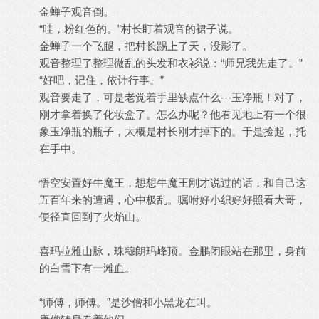
金蝉子观音倒。
“哇，粉红色的。”村长盯着观音的裙子说。
金蝉子一个飞腿，把村长踢上了天，没影了。
观音整理了整理微乱的头发和衣衫说：“师兄我先走了。”
“好吧，记住，依计行事。”
观音要走了，可是老觉着手里缺点什么---玉净瓶！对了，
刚才拿着换了化妆盒了。怎么办呢？他看见地上有一个很
象玉净瓶的瓶子，大概是村长刚才掉下的。于是捡起，托
在手中。
悟空安置好牛魔王，想想牛魔王刚才说过的话，和自己这
五百年来的遭遇，心中极乱。嘱咐好小织好好照看大哥，
便径直回到了火焰山。
喜玛拉雅山脉，珠穆朗玛峰顶。金鹏闭眼站在那里，身前
的白雪下有一滩血。
“师傅，师傅。”是沙僧和小黑龙在叫。