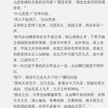
么您有难时念谁的法号呢？’观音笑答，‘我也念南无阿弥观
世音。’”
“什么意思？”玉帝问道。
“求人不如求己。”太白答道。
玉帝听之竞愣了起来，沉思良久，掐指几算，然后长叹一
声。
“朕与众仙卿虽有长生不老之体，移山倒海之术，下界万物
之祸福皆由我等掌握。怎奈天外有天，仙外有仙，道上有
道，宇宙之外另有神明，你我之宿命也早有安排。登基之
初朕曾得太古上仙暗喻，在位万年方能飞升九天。如今算
来，已是时日了。”
听一向沉迷于酒色的玉帝这么一说，众仙卿们都是不明所
以。
“陛下，我等不已在九天了吗？”哪吒问道。
“需知天涯无尽，法力无边。参透古今乃为圣，悟破生死方
成仙，无仙无圣上九天，九天之外有神仙。”
“我去之后，天界交由紫徽掌管。众仙卿可各回洞府，依我
方才之言，潜心修练。有事则报，无事则免。南天西天之
劫皆源起有因，你等不必参与，由他自灭罢了。”