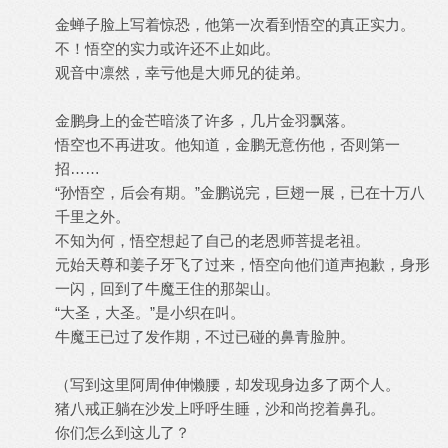
金蝉子脸上写着惊恐，他第一次看到悟空的真正实力。
不！悟空的实力或许还不止如此。
观音中凛然，幸亏他是大师兄的徒弟。
金鹏身上的金芒暗淡了许多，几片金羽飘落。
悟空也不再进攻。他知道，金鹏无意伤他，否则第一
招……
“孙悟空，后会有期。”金鹏说完，巨翅一展，已在十万八
千里之外。
不知为何，悟空想起了自己的老恩师菩提老祖。
元始天尊和姜子牙飞了过来，悟空向他们道声抱歉，身形
一闪，回到了牛魔王住的那架山。
“大圣，大圣。”是小织在叫。
牛魔王已过了发作期，不过已碰的鼻青脸肿。
（写到这里阿周伸伸懒腰，却发现身边多了两个人。
猪八戒正躺在沙发上呼呼生睡，沙和尚挖着鼻孔。
你们怎么到这儿了？