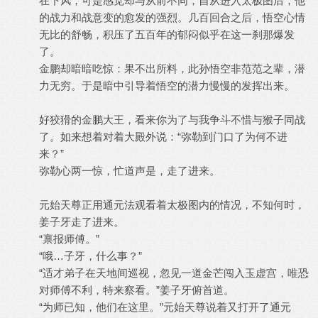
在下风，可是感觉却与从前不同，自从进入太极图后，他
的战力和战意变的愈发的强烈。几百回合之后，悟空心情
无比的舒畅，积压了五百年的郁闷似乎在这一刹那爆发
了。
金鹏却暗暗吃惊：果不出所料，此孙悟空非范范之辈，潜
力无穷。于是暗中引导着悟空的潜力慢慢的发挥出来。
好狡猾的金鹏大王，看来你为了与我争斗不惜与猴子同战
了。如来想着对着大殿外说：“弥勒到门口了为何不进
来？”
弥勒心两一惊，忙道声是，走了进来。
元始天尊正用通元法观看着太极图内的情况，不知何时，
姜子牙走了进来。
“禀报师傅。”
“哦…子牙，什么事？”
“适才弟子在天地间巡视，忽见一道金芒闯入玉虚宫，唯恐
对师傅不利，特来察看。”姜子牙俯首道。
“为师已知，他们在这里。”元始天尊说着又打开了通元