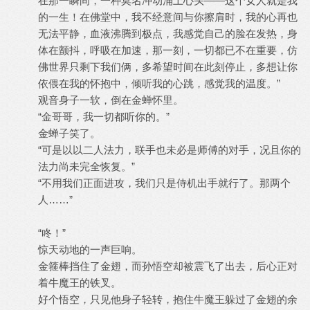
在那一瞬间，一种莫名冲动涌上心头――这个女人就是我
的一生！在佛堂中，我不经意间与你擦肩时，我的心再也
无法平静，血液沸腾到极点，我感觉自己的脸在发热，身
体在颤抖，呼吸在加速，那一刻，一切都已不在重要，仿
佛世界只剩下我们俩，多希望时间在此刻停止，多想让你
依偎在我的怀抱中，倾听我的心跳，感觉我的温度。”
观音身子一软，倒在金蝉怀里。
“金哥哥，我一切都听你的。”
金蝉子笑了。
“可是以以二人法力，联手也未必是师傅的对手，况且你的
法力尚未完全恢复。”
“不用我们正面进攻，我们只是侍机出手就行了。那两个
人……”
“咚！”
惊天动地的一声巨响。
金箍棒挡住了金翅，而孙悟空却被震飞了出去，后心正对
着牛魔王的铁叉。
好个悟空，只见他身子轻转，抱住牛魔王躲过了金翅的余