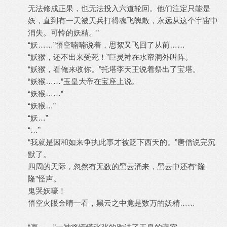
无法修成正果，也无法投入六道轮回。他们注定只能是
妖，直到有一天被天兵打得魂飞魄散，永远从这个宇宙中
消失。可怜的妖精。”
“妖……”悟空喃喃说着，思絮又飞回了从前……
“妖猴，还不出来受死！”巨灵神在水帘洞外叫阵。
“妖猴，看俺来收你。”托塔李天王说着祭出了宝塔。
“妖猴……”玉皇大帝在宝座上说。
“妖猴……”
“妖猴…”
“妖…”
“…”
“我就是因和如来争执此事才被贬下西天的。”唐僧说完沉
默了。
四周的天际，忽然有无数的黑云涌来，黑云中还有“隆
隆”怪声。
鬼哭妖嚎！
悟空火眼金睛一看，黑云之中竟是数万的妖精……