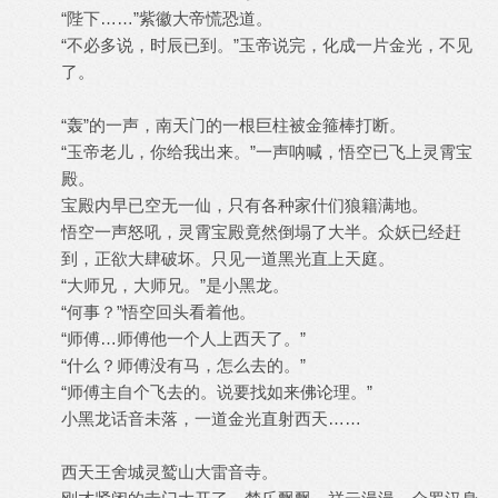
“陛下……”紫徽大帝慌恐道。
“不必多说，时辰已到。”玉帝说完，化成一片金光，不见
了。
“轰”的一声，南天门的一根巨柱被金箍棒打断。
“玉帝老儿，你给我出来。”一声呐喊，悟空已飞上灵霄宝
殿。
宝殿内早已空无一仙，只有各种家什们狼籍满地。
悟空一声怒吼，灵霄宝殿竟然倒塌了大半。众妖已经赶
到，正欲大肆破坏。只见一道黑光直上天庭。
“大师兄，大师兄。”是小黑龙。
“何事？”悟空回头看着他。
“师傅…师傅他一个人上西天了。”
“什么？师傅没有马，怎么去的。”
“师傅主自个飞去的。说要找如来佛论理。”
小黑龙话音未落，一道金光直射西天……
西天王舍城灵鹫山大雷音寺。