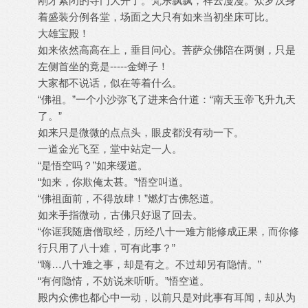
刚才紧闭的寺门大开了。梵乐飘飘，祥云漫漫。众罗汉身
着盛装分例各堂，场面之大只有如来当初坐床可比。
大雄宝殿！
如来依然高高在上，垂目问心。菩萨众佛陪在两侧，只是
左侧首坐的竟是-----金蝉子！
大家都不说话，似在等着什么。
“佛祖。”一个小沙弥飞了进来合什道：“南天玉帝飞升九天
了。”
如来只是微微的点点头，眼皮都没有动一下。
一道金光飞至，堂中站定一人。
“是悟空吗？”如来缓道。
“如来，你欺俺太甚。”悟空叫道。
“佛祖面前，不得放肆！”燃灯古佛怒道。
如来手指微动，古佛只好退了回去。
“你诓我随唐僧取经，历经八十一难方能修成正果，而你修
行只用了八十难，可有此事？”
“嗨…八十难之事，却是有之。不过却另有隐情。”
“有何隐情，不妨说来听听。”悟空道。
殿内众佛也都心中一动，以前只是对此事有耳闻，却从为