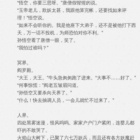
“悟空，你要三思呀。”唐僧假惺惺的说。
“玉帝老儿，欺妖太甚，我跟他算完帐，还要找如来评
理！”悟空说。
“如来不会听你的。我是他座下大弟子，还不是被他打下西
天，万一话不投机，为师恐怕对你不利。”
孙悟空看了唐僧一眼，笑了。
“我怕过谁吗？”
冥界。
阎罗殿。
“大王，大王。”牛头急匆匆跑了进来。“大事不……好了。”
“何事惊慌：”阎老五皱眉问道。
“孙悟空又要杀向天界了。”
“什么！快去抽调人员，一会儿就忙不过来了。”
人界。
四处黑雾迷漫，怪风呜呜。家家户户门户紧闭，连婴儿都
吓的不敢哭了。
火焰山大树下，已聚了六七万妖兵，而且还有各方妖魔赶