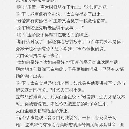
来佛祖更是没有见到。”
“啊！”玉帝一声大叫瘫坐在了地上。“这如何是好。”
“陛下，老臣倒有个办法。”太白金星走了出来。
“老爱卿有何妙记？”玉帝又看见了一根救命稻草。
“之前请陛上先听老臣讲个故事……”
“啪！”玉帝脱下臭鞋打在老太白的嘴上。
“都什么时候了，你还有心思讲故事。五百年前要不是你，
孙猴子也不会有今天这么猖狂。”玉帝恨恨的说。
太白金星捂着嘴下去了。
“这如何是好？这如何是好？”玉帝似乎只会说这两句话。
殿内的众仙卿间玉帝如此，于是更加的混乱，已经有人悄
悄的溜了出去。
“陛下，太白金星乃忠贞老臣，如此关头他要讲故事，必与
解天庭之围有关。”托塔天王拱手道。
玉帝只好点点头，对太白金星说：“老爱卿，适方才是朕不
对。你接着说吧。不过你先把遵朕的鞋子拿过来。”
太白歪着头把鞋给玉帝穿上。
“这个故事是观世音亲口对我说的。一日，善财童子问
她，‘您教我们有难之时高呼您的法号南无阿弥观世音，那