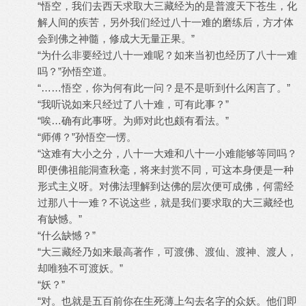
“悟空，我们去西天求取大三藏经为的是普渡天下苍生，化
解人间的疾苦，另外我们经过八十一难的磨练后，方才体
会到佛之神髓，修成大无量正果。”
“为什么非要经过八十一难呢？如来当初也经历了八十一难
吗？”孙悟空道。
“……悟空，你为何有此一问？是不是听到什么闲言了。”
“我听说如来只经过了八十难，可有此事？”
“唉…确有此事呀。为师对此也颇有看法。”
“师傅？”孙悟空一愣。
“这难有大小之分，八十一大难和八十一小难能够等同吗？
即便佛祖能洞查秋毫，将来封赏不同，可这本身便是一种
形式主义呀。对佛法理解到达佛的层次便可成佛，何需经
过那八十一难？不说这些，就是我们要求取的大三藏经也
有缺憾。”
“什么缺憾？”
“大三藏经乃如来最高著作，可渡佛、渡仙、渡神、渡人，
却唯独不可渡妖。”
“妖？”
“对。也就是五百前你在生死薄上勾去名字的众妖。他们即