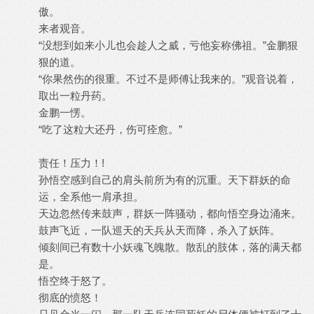
傲。
来者观音。
“没想到如来小儿也会趁人之威，亏他妄称佛祖。”金鹏狠
狠的道。
“你果然伤的很重。不过不是师傅让我来的。”观音说着，
取出一粒丹药。
金鹏一愣。
“吃了这粒大还丹，伤可痊愈。”
责任！压力！!
孙悟空感到自己的肩头前所为有的沉重。天下群妖的命
运，全系他一肩承担。
天边忽然传来鼓声，群妖一阵骚动，都向悟空身边涌来。
鼓声飞近，一队巡天的天兵从天而降，杀入了妖阵。
倾刻间已有数十小妖魂飞魄散。散乱的肢体，落的满天都
是。
悟空终于怒了。
彻底的愤怒！