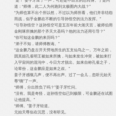
“是！”姜子牙应了一声，可还是不自主的想转身。于是问
道：“师傅，此二人为何跑到太极图内大战？”
“为师也算不出个所以然，不过以为师所看，他们并非结怨
而战，似乎金鹏在不断的引导孙悟空的法力发挥。”
“引导孙悟空？这孙悟空可是五百年前大闹天宫，被师伯用
金刚琢所擒的那个齐天大圣吗？他的法力还用引导？”
“你可知这金鹏的来历吗？”
“弟子不知，请师傅教诲。”
“这金鹏乃盘古开天劈地所生的五支仙鸟之一。万年之前，
因其姐孔雀明王被如来所擒，与如来发生冲突，被如来打
入宇宙间的混沌中，今日方才脱出。如来自称孔雀之子，
论辈份，这金鹏应是如来之叔。”
姜子牙感慨几声，便不再出声。过了一会儿，忽听元始天
尊“咦”了一声。
“师傅，分出胜负了吗？”姜子牙忙问。
“没有。我是奇怪，这孙悟空似已到极限，可金鹏还在试图
让他提高。”
“师傅。”姜子牙轻道。
元始天尊似在沉思，没有听见。