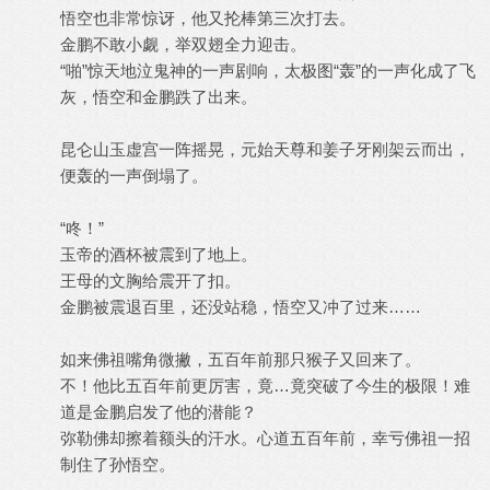
悟空也非常惊讶，他又抡棒第三次打去。
金鹏不敢小觑，举双翅全力迎击。
“啪”惊天地泣鬼神的一声剧响，太极图“轰”的一声化成了飞
灰，悟空和金鹏跌了出来。
昆仑山玉虚宫一阵摇晃，元始天尊和姜子牙刚架云而出，
便轰的一声倒塌了。
“咚！”
玉帝的酒杯被震到了地上。
王母的文胸给震开了扣。
金鹏被震退百里，还没站稳，悟空又冲了过来……
如来佛祖嘴角微撇，五百年前那只猴子又回来了。
不！他比五百年前更厉害，竟…竟突破了今生的极限！难
道是金鹏启发了他的潜能？
弥勒佛却擦着额头的汗水。心道五百年前，幸亏佛祖一招
制住了孙悟空。