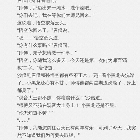
唐僧转身看着他们。
“师傅，那边出来一滩水，洗个澡吧。”
“你们去吧，我在等你们大师兄回来。”
这说着，悟空按落云头。
“悟空你回来了。”唐僧说。
“嗯……”悟空低头道。
“你有什么事吗？”唐僧问。
“师傅，弟子想请教一件事。”
“悟空，你随我这么多天，今天还是第一次向为师言‘请
教’二字。”唐僧道。
沙僧见唐僧和孙悟空都有些不正常，便扯着小黑龙去洗澡
了。小黑龙还心有不甘，“师傅他都两星期没洗澡了，身上
都臭了。”
“观音大士都不嫌，你嚷嚷什么！”沙僧道。
“师傅又不骑在观音大士身上！”小黑龙还是不服。
“你怎知道不骑！”
“……”
“师傅，我随您前往西天已有两年有余，可到了今天，我突
然不知道我们为何要去取经。”