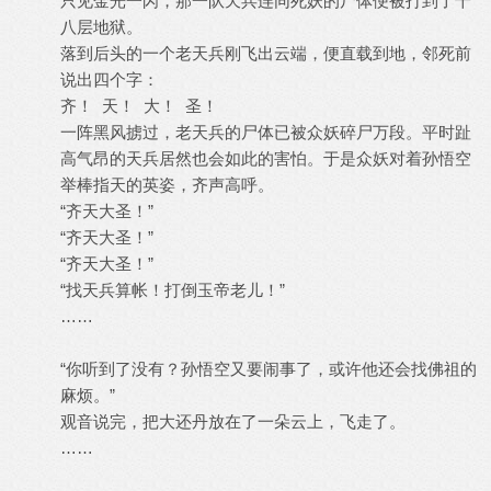
只见金光一闪，那一队天兵连同死妖的尸体便被打到了十
八层地狱。
落到后头的一个老天兵刚飞出云端，便直载到地，邻死前
说出四个字：
齐！ 天！ 大！ 圣！
一阵黑风掳过，老天兵的尸体已被众妖碎尸万段。平时趾
高气昂的天兵居然也会如此的害怕。于是众妖对着孙悟空
举棒指天的英姿，齐声高呼。
“齐天大圣！”
“齐天大圣！”
“齐天大圣！”
“找天兵算帐！打倒玉帝老儿！”
……
“你听到了没有？孙悟空又要闹事了，或许他还会找佛祖的
麻烦。”
观音说完，把大还丹放在了一朵云上，飞走了。
……