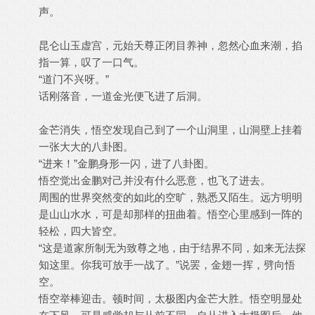
声。
昆仑山玉虚宫，元始天尊正闭目养神，忽然心血来潮，掐
指一算，叹了一口气。
“道门不兴呀。”
话刚落音，一道金光便飞进了后洞。
金芒消失，悟空发现自己到了一个山洞里，山洞壁上挂着
一张大大的八卦图。
“进来！”金鹏身形一闪，进了八卦图。
悟空觉出金鹏对己并没有什么恶意，也飞了进去。
周围的世界突然变的如此的空旷，熟悉又陌生。远方明明
是山山水水，可是却那样的扭曲着。悟空心里感到一阵的
轻松，四大皆空。
“这是道家所制无为致尊之地，由于结界不同，如来无法探
知这里。你我可放手一战了。”说罢，金翅一挥，劈向悟
空。
悟空举棒迎击。顿时间，太极图内金芒大胜。悟空明显处