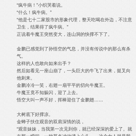
“疯牛病！”小织哭着说。
“什么！疯牛病。”
“他是七十二家股市的形象代理，整天吃喝在外边，不注意
卫生，结果得了疯牛病。”
正说着牛魔王突然变大，连山洞的快撑不下了。
金鹏已感觉到了孙悟空的气息，并没有传说中的那么有杀
气。
这样的人也敢向如来出手？
然后如看见一座山崩了，一头巨大的牛飞了出来，挺叉向
他刺来。
金鹏冷冷一笑，右翅一扇平平的切向牛魔王。
牛魔王竟不知躲闪，迎了上去。
悟空大叫一声不好，挥棒迎住了金鹏翅……
大树底下好撑凉。
金蝉子扶住观音的双肩深情的说，
“观音妹妹，当我第一次见到你，就已经深深的爱上了。就