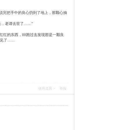
夫说完把手中的良心扔到了地上，那颗心抽
，老谭去世了……”
红红的东西，88跑过去发现那是一颗良
不见了……
使用道具
举报