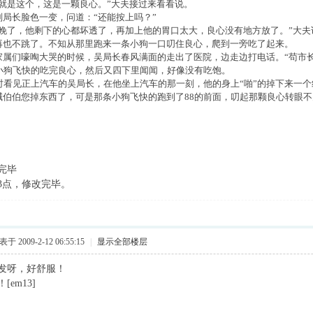
的就是这个，这是一颗良心。”大夫接过来看看说。
副局长脸色一变，问道：“还能按上吗？”
太晚了，他剩下的心都坏透了，再加上他的胃口太大，良心没有地方放了。”大
再也不跳了。不知从那里跑来一条小狗一口叨住良心，爬到一旁吃了起来。
家属们嚎啕大哭的时候，吴局长春风满面的走出了医院，边走边打电话。“苟市长
只小狗飞快的吃完良心，然后又四下里闻闻，好像没有吃饱。
院时看见正上汽车的吴局长，在他坐上汽车的那一刻，他的身上“啪”的掉下来一个
喊伯伯您掉东西了，可是那条小狗飞快的跑到了88的前面，叨起那颗良心转眼
核完毕
2 13点，修改完毕。
于 2009-2-12 06:55:15
|
显示全部楼层
发呀，好舒服！
em13]