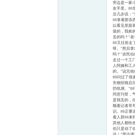
旁边是一家
友手里。8
童
后几步说：
88拿着那
以看见里面装
圾的，我捡
丢的吗？”
88又往前
呀。”然后
吗？”农民伯
走过一个工
人阿姨和工
的。”说完他
论
88问过了
失物招领启
扔纸屑。”
同意刊登，
是我丢的，
顺着记者哥
识。88正要
着人群88
其他人都给
伯只是动了动
坛
说！”旁边谭