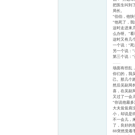
把医生叫到
局长。
“伯伯，他快
“他死了，
这时走进来
么办呀。”
这时又有几
一个说：“
另一个说：“
第三个说：
……
场面有些乱
你们的，我
己。那几个
然后吴副局
喜，在吴副
又过了一会
“你说他最多
大夫耸耸肩
小，却说是
不一会儿，
了，良好的
88突然觉