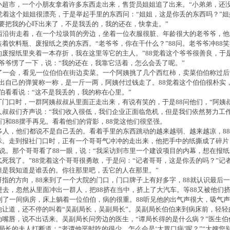
小超市，一个小朋友拿着许多东西走出来，售货员姐姐追了出来。“小弟弟，还
8觉着这个姐姐很漂亮，于是举起手里的东西问：“姐姐，这是你丢的东西吗？”姐
“要把我的心吓出来了，不是我丢的，我的还在，快拿走。”
东西沿街走着，在一个垃圾筒的旁边，坐着一位衣服很脏、年龄很大的老爷爷，
着饮料瓶、废报纸之类的东西。“老爷爷，你在干什么？”88问。老爷爷冲88
的废报纸里夹着一本存折，我在这里等它的主人。”88觉着这个爷爷很善良，于
老爷爷愣了一下，说：“我的还在，我靠它活着，怎么会丢了呢。”
走了一会，看见一位伯伯在街边卖菜。一个阿姨挑了几个西红柿，卖菜伯伯称过后
拿出自己的弹簧称一称，是一斤一两，阿姨付过钱走了。88觉着这个伯伯很朴实
伯看看说：“这不是我丢的，我的称在心里。”
厂门口时，一群阿姨叔叔从里面正走出来，有说有笑的，于是88问他们，“阿姨叔
人叔叔们齐声说：“我们收入很低，我们企业正面临危机，但是我们依然努力工
们和88摆手再见。看着他们的背影，88觉这他们很坚强。
很多人，他们都说不是自己丢的。看着手里的东西跳动的越来越弱、越来越凉，8
示。走到报社门口时，正有一个哥哥气冲冲的走出来，他把手中的纸撕成了碎片
88说。那个哥哥看了88一眼，说：“我采访到市里一个建设项目的内幕，想在报
气死我了。”88觉着这个哥哥很勇敢，于是问：“记者哥哥，这是你丢的吗？”记
但是我知道是谁丢的。你往那里吧，丢它的人在那里。”
哥指的方向，88来到了一个大院的门口，门口牌子上有好多字，88就认识最后一
进去，忽然从里面冲出一群人，把88挤在当中，挤上了大汽车。等88又被他们
来到了一间病房，床上躺着一位伯伯，病的很重。88听见他的出气声很大，吸气
他让道，还不停的叫着“吴副局长，吴副局长”。吴副局长伯伯来到病床前，轻轻
嘴唇，说不出话来。吴副局长问旁边的医生，“谭局长得的是什么病？”医生伯伯说
局长的夫人打断道：“老谭他平时吃的很少，怎么会是‘大胃口病’呢？”“大嫂