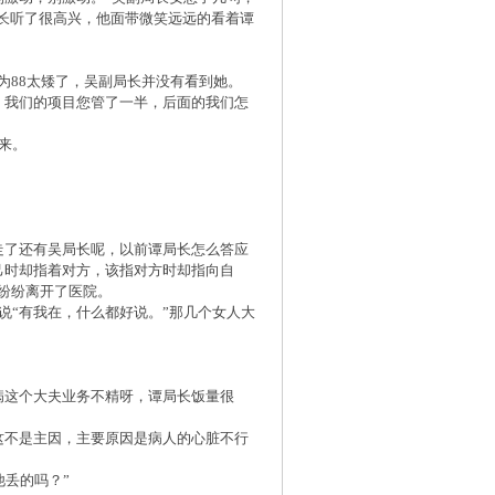
局长听了很高兴，他面带微笑远远的看着谭
为88太矮了，吴副局长并没有看到她。
，我们的项目您管了一半，后面的我们怎
来。
走了还有吴局长呢，以前谭局长怎么答应
己时却指着对方，该指对方时却指向自
纷纷离开了医院。
说“有我在，什么都好说。”那几个女人大
病这个大夫业务不精呀，谭局长饭量很
这不是主因，主要原因是病人的心脏不行
他丢的吗？”