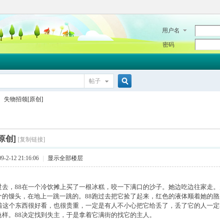
用户名
密码
帖子
搜
失物招领[原创]
索
原创]
[复制链接]
2-12 21:16:06
|
显示全部楼层
过去，88在一个冷饮摊上买了一根冰糕，咬一下满口的沙子。她边吃边往家走
个的馒头，在地上一跳一跳的。88跑过去把它捡了起来，红色的液体顺着她的
觉着这个东西很好看，也很贵重，一定是有人不小心把它给丢了，丢了它的人一定
急样。88决定找到失主，于是拿着它满街的找它的主人。