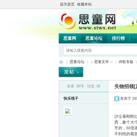
设为首页
收藏本站
思童网
思童论坛
排行榜
思童论坛
::: 思童文学 :::
诗歌专版
失物招领[
查看:
3979
|
回复:
18
思
»
›
›
›
快乐筏子
发表于 2009-
沙尘暴刚刚
西，象个大
乎的，88
不到纸的着