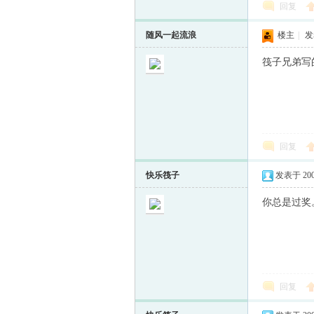
回复
随风一起流浪
楼主
|
发表
筏子兄弟写
回复
快乐筏子
发表于 2009-
你总是过奖。[em
回复