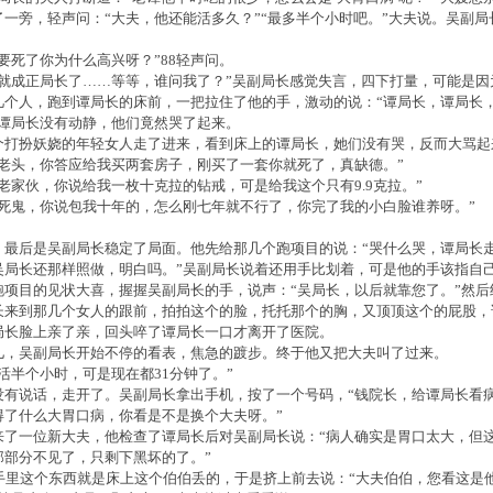
了一旁，轻声问：“大夫，他还能活多久？”“最多半个小时吧。”大夫说。吴副
要死了你为什么高兴呀？”88轻声问。
我就成正局长了……等等，谁问我了？”吴副局长感觉失言，四下打量，可能是因
几个人，跑到谭局长的床前，一把拉住了他的手，激动的说：“谭局长，谭局长
看谭局长没有动静，他们竟然哭了起来。
个打扮妖娆的年轻女人走了进来，看到床上的谭局长，她们没有哭，反而大骂起
死老头，你答应给我买两套房子，刚买了一套你就死了，真缺德。”
老家伙，你说给我一枚十克拉的钻戒，可是给我这个只有9.9克拉。”
“死鬼，你说包我十年的，怎么刚七年就不行了，你完了我的小白脸谁养呀。”
，最后是吴副局长稳定了局面。他先给那几个跑项目的说：“哭什么哭，谭局长
吴局长还那样照做，明白吗。”吴副局长说着还用手比划着，可是他的手该指自
跑项目的见状大喜，握握吴副局长的手，说声：“吴局长，以后就靠您了。”然后
长来到那几个女人的跟前，拍拍这个的脸，托托那个的胸，又顶顶这个的屁股，
局长脸上亲了亲，回头啐了谭局长一口才离开了医院。
儿，吴副局长开始不停的看表，焦急的踱步。终于他又把大夫叫了过来。
活半个小时，可是现在都31分钟了。”
没有说话，走开了。吴副局长拿出手机，按了一个号码，“钱院长，给谭局长看
得了什么大胃口病，你看是不是换个大夫呀。”
来了一位新大夫，他检查了谭局长后对吴副局长说：“病人确实是胃口太大，但
那部分不见了，只剩下黑坏的了。”
着手里这个东西就是床上这个伯伯丢的，于是挤上前去说：“大夫伯伯，您看这是