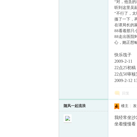
“对，他丢
听到这里吴
“不行了，
搐了一下，
在谭局长的
88看着那
88走出医
心，她正想
快乐筏子
2009-2-11
22点25初稿
22点50审
2009-2-1
回复
随风一起流浪
楼主
|
发表
我经常坐沙
坐着慢慢看！[