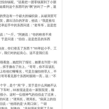
没找你钱呢。”说着把一团零钱塞到了小朋
姐看到这个东西吓的“啊”的叫了一声，退
他的旁边有一个硕大的编织袋，从破洞里可
笑笑，露出洁白的牙齿，他说：“我是捡垃
是举起手中的东西问道：“老爷爷，这是您
说：“一斤。”阿姨说：“你的称准不准
，于是问道：“伯伯，这是您丢的东西
叔，你们谁丢了东西？”88举起小手。工
作，我们对的起良心。这不是我们丢
8很着急，她想到了报社，她要去刊登一则
，挥手撒在了街上。“哥哥，你不应该乱
纸上给他们曝曝光，可是主编怕得罪人，不
者哥哥看见那个东西时眼睛一亮，说：“不
个字，是个“局”字，至于是什么局她不认
挤下车时，88发现这是在一家医院里，顺
声很小。这时一位很神气的伯伯走了过来，
的叫道：“谭局长，谭局长。”病床上的伯
：“他得的是‘大胃口病’。”“胡
您别激动，别激动。”吴副局长安慰了几句，