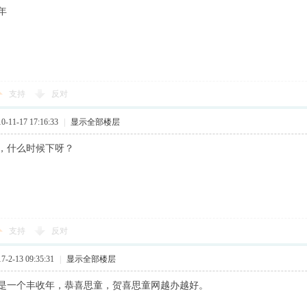
年
支持
反对
11-17 17:16:33
|
显示全部楼层
雪，什么时候下呀？
支持
反对
2-13 09:35:31
|
显示全部楼层
同样是一个丰收年，恭喜思童，贺喜思童网越办越好。