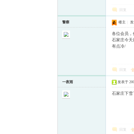
回复
童
警察
楼主
|
发表
各位会员，
石家庄今天
有点冷/
回复
论
一夜雨
发表于 2009-
石家庄下雪了
回复
坛