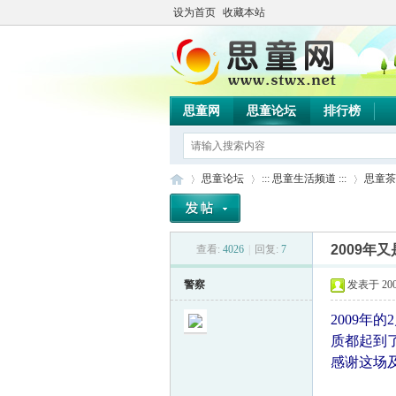
设为首页
收藏本站
思童网
思童论坛
排行榜
思童论坛
::: 思童生活频道 :::
思童茶
2009年
查看:
4026
|
回复:
7
思
»
›
›
警察
发表于 2009-
2009年
质都起到
感谢这场