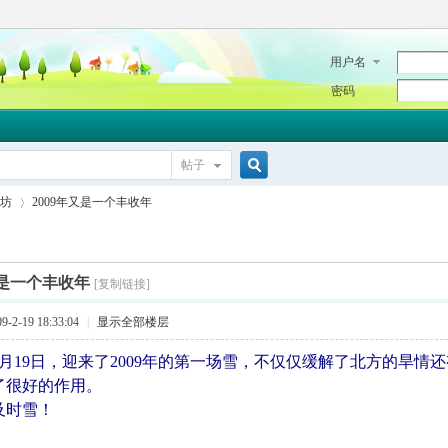
用户名
密码
帖子
搜
坊
2009年又是一个丰收年
索
又是一个丰收年
[复制链接]
›
2-19 18:33:04
|
显示全部楼层
的2月19日，迎来了2009年的第一场雪，不仅仅缓解了北方的旱
了很好的作用。
及时雪！