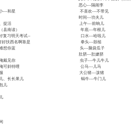
---和摇 恶心---隔闹李
下的小---和星 不喜欢---不带见
---木托 时间---功夫儿
--或拢、捉活 上午---前晌儿
--夹哩（县南读） 年底---年根儿
上好好复习明天考试-- 口水---哈啦儿
啊黑爷好好扶西名啊靠是 拳头---鼓槌
了---难想你蓝 头---脑袋瓜子
---削吸 肚脐---肚嬷脐
你---俺戴见你 虫子---牛儿牛儿
他---俺可斜特哩 公马---儿马
---咱算服 大公猪---泼猪
--长果儿、长长果儿 蜗牛---牛门儿
子---包儿包儿
头儿
站闲