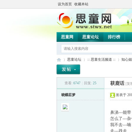
设为首页
收藏本站
思童网
思童论坛
排行榜
思童论坛
::: 思童生活频道 :::
知心姐
获鹿话
查看:
6747
|
回复:
25
[复
思
»
›
›
晓蝶莊梦
发表于 2010-
鼻涕
怎么了
我不去
走--