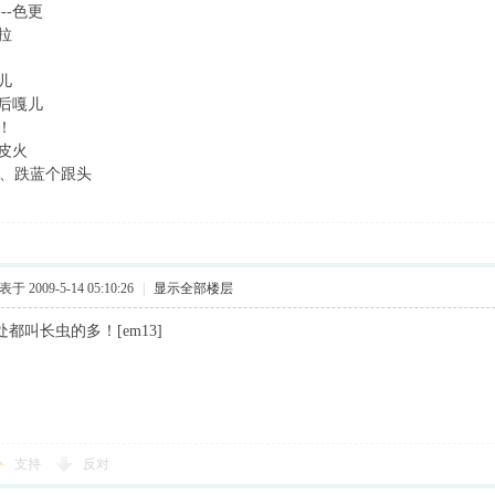
--色更
国拉
嘎儿
大后嘎儿
蓝！
切皮火
1、跌蓝个跟头
于 2009-5-14 05:10:26
|
显示全部楼层
处都叫长虫的多！[em13]
支持
反对