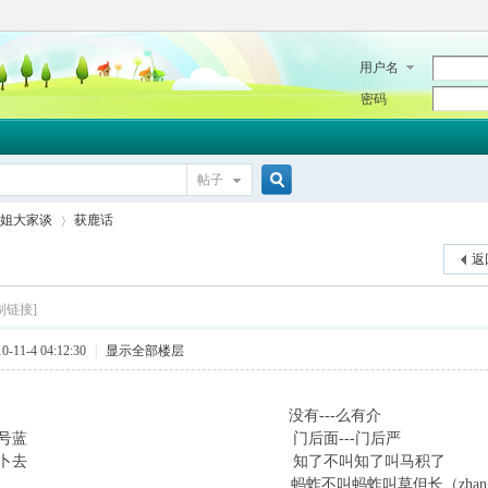
用户名
密码
帖子
搜
姐大家谈
获鹿话
返
索
制链接]
›
11-4 04:12:30
|
显示全部楼层
---能带 没有---么有介
---杂号蓝 门后面---门后严
---喃卜去 知了不叫知了叫马积了
-跌走 蚂蚱不叫蚂蚱叫草但长（zha