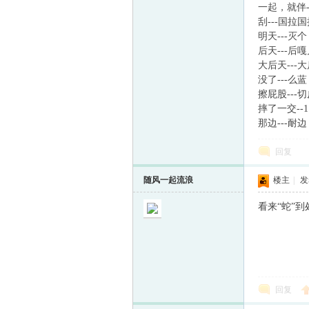
一起，就伴-
刮---国拉
明天---灭个
后天---后
大后天---
没了---么
擦屁股---
摔了一交--
那边---耐边
回复
随风一起流浪
楼主
|
发表
看来“蛇”到
回复