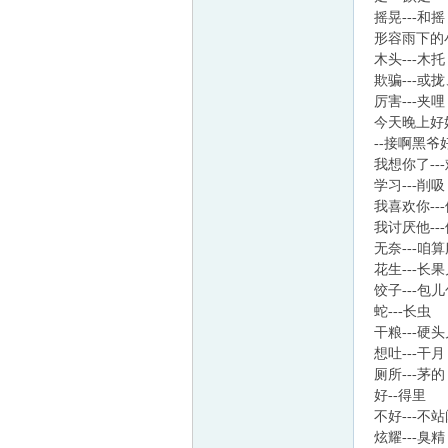
摇晃
形容雨
童
木头
欺骗-
厉害-
今天晚
--接
我想你
学习
我喜欢
我讨厌
论
无奈
花生-
饺
蛇---长虫
干粮---硬
想吐---干月
厕所---茅的
好--得里
不好---不
炫耀---臭精
坛