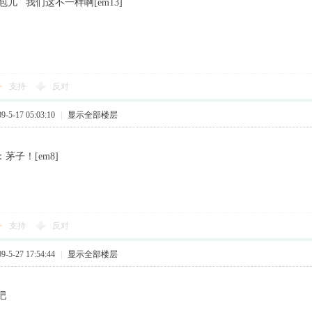
儿包儿 我们这不一样啊[em13]
支持
反对
5-17 05:03:10
|
显示全部楼层
子！[em8]
支持
反对
5-27 17:54:44
|
显示全部楼层
吧