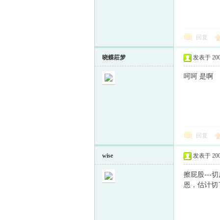
回复
晓蝶莊梦
发表于 2009-
呵呵 是啊
回复
wise
发表于 2009-
擦屁股---
恩，估计切