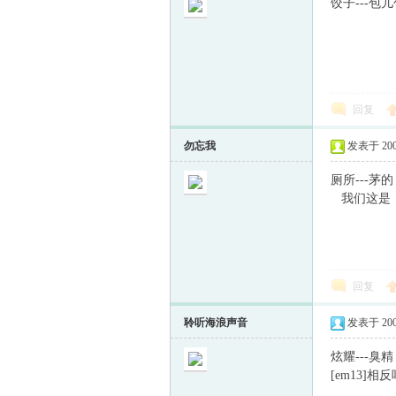
饺子---包
回复
勿忘我
发表于 2009-
厕所---茅的
我们这是：茅
回复
聆听海浪声音
发表于 2009-
炫耀---臭精
[em13]相反