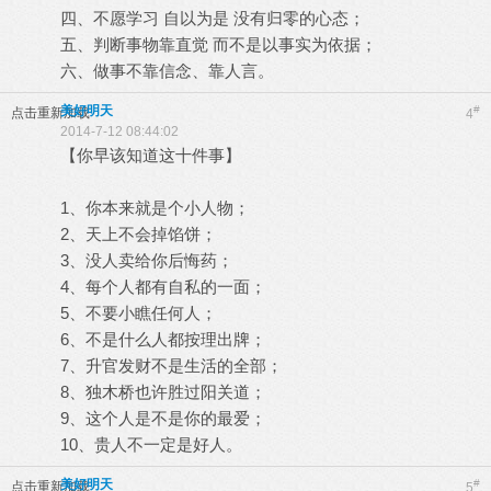
四、不愿学习 自以为是 没有归零的心态；
五、判断事物靠直觉 而不是以事实为依据；
六、做事不靠信念、靠人言。
美好明天
#
点击重新加载
4
2014-7-12 08:44:02
【你早该知道这十件事】
1、你本来就是个小人物；
2、天上不会掉馅饼；
3、没人卖给你后悔药；
4、每个人都有自私的一面；
5、不要小瞧任何人；
6、不是什么人都按理出牌；
7、升官发财不是生活的全部；
8、独木桥也许胜过阳关道；
9、这个人是不是你的最爱；
10、贵人不一定是好人。
美好明天
#
点击重新加载
5