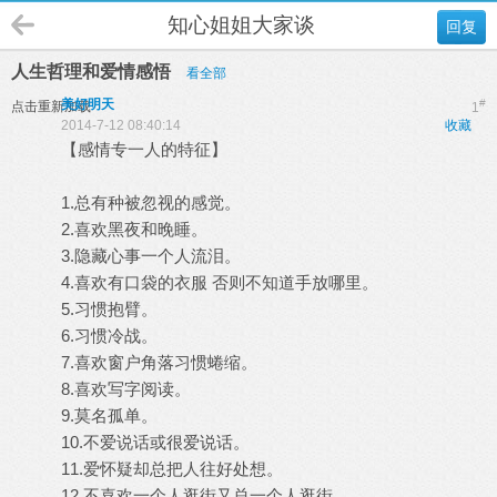
知心姐姐大家谈
回复
人生哲理和爱情感悟
看全部
美好明天
#
点击重新加载
1
2014-7-12 08:40:14
收藏
【感情专一人的特征】
1.总有种被忽视的感觉。
2.喜欢黑夜和晚睡。
3.隐藏心事一个人流泪。
4.喜欢有口袋的衣服 否则不知道手放哪里。
5.习惯抱臂。
6.习惯冷战。
7.喜欢窗户角落习惯蜷缩。
8.喜欢写字阅读。
9.莫名孤单。
10.不爱说话或很爱说话。
11.爱怀疑却总把人往好处想。
12.不喜欢一个人逛街又总一个人逛街。