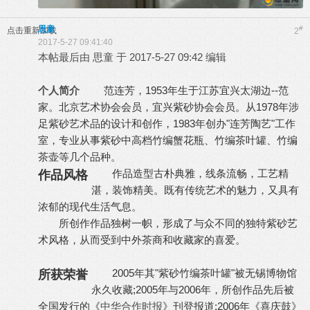
思童
#
点击重新加载
2
2017-5-27 09:41:40
本帖最后由 思童 于 2017-5-27 09:42 编辑
个人简介
范连芳，1953年生于江苏宜兴太湖边--范
家。北京艺术协会会员，宜兴紫砂协会会员。从1978年涉
足紫砂艺术品的设计和创作，1983年创办"连芳陶艺"工作
室，专业从事紫砂中高档竹编蟹花瓶、竹编茶叶罐、竹编
茶壶等几个品种。
作品造型古朴典雅，线条流畅，工艺精
作品风格
湛，装饰精美。既有传统艺术的魅力，又具有
浓郁的现代生活气息。
所创作作品独树一帜，形成了与众不同的独特紫砂艺
术风格，从而受到中外茶商和收藏家的喜爱。
2005年其"紫砂竹编茶叶罐"被无锡博物馆
所获荣誉
永久收藏;2005年与2006年，所创作品先后被
全国发行的《
中华合作时报
》刊登报道;2006年《喜庆鼓》