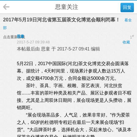
思童关注
回复
2017年5月19日河北省第五届茶文化博览会顺利闭幕！
看全
部
思童
#
点击重新加载
1
2017-5-27 09:39:48
收藏
本帖最后由 思童 于 2017-5-27 09:41 编辑
5月22日，2017中国国际(河北)茶文化博览交易会圆满落
幕。据统计，4天时间里，现场累计参观人数达15万人
次，成交额4700余万元，合同金额达5000余万元。
茶叶、茶具、字画、根雕、茶艺表演、河北扶贫
馆……丰富的茶叶种类及相关产品、展区让参观者目不暇
接。尤其是上周双休日期间，展会现场更是人头攒动，展
销两旺。
“展会现场茶品多、人气足，效果非常好。”作为爱茶
之人，60岁的杜德明专程赶在最后一天来展会现场“扫
货”。“大品牌茶叶多，选择机会大，买起来放心。”谈及本
届茶文化博览交易会，杜德明连连点赞。