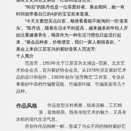
“80后”的陈丹也是一位茶爱好者。展会期间，她一有
时间就带着自己的4岁的宝宝前来逛展。
“今天主要想买点白茶，顺便看看能不能淘到一些‘老茶
头’。”陈丹说，随着生活水平的提高，越来越多的年轻人开
始注重健康养生，喝茶作为一种生活习惯也日益流行起
来，“展会品种多，价格便宜，我们一家人都很喜欢。”
展会上来自江苏宜兴的紫砂壶客人范连芳:
个人简介
范连芳，1953年生于江苏宜兴太湖边--范家。北京艺
术协会会员，宜兴紫砂协会会员。从1978年涉足紫砂艺术
品的设计和创作，1983年创办"连芳陶艺"工作室，专业从
事紫砂中高档竹编蟹花瓶、竹编茶叶罐、竹编茶壶等几个
品种。
作品造型古朴典雅，线条流畅，工艺精
作品风格
湛，装饰精美。既有传统艺术的魅力，又具有
浓郁的现代生活气息。
所创作作品独树一帜，形成了与众不同的独特紫砂艺