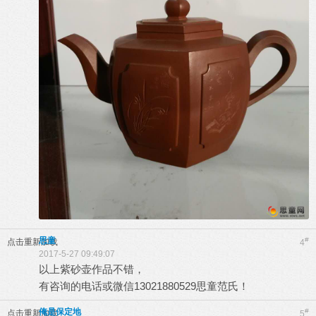
思童
#
点击重新加载
4
2017-5-27 09:49:07
以上紫砂壶作品不错，
有咨询的电话或微信13021880529思童范氏！
俺是保定地
#
点击重新加载
5